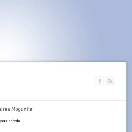
Join our Faceb
RSS
Aurea Moguntia
our criteria