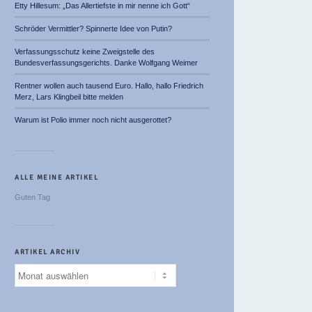
Etty Hillesum: „Das Allertiefste in mir nenne ich Gott“
Schröder Vermittler? Spinnerte Idee von Putin?
Verfassungsschutz keine Zweigstelle des
Bundesverfassungsgerichts. Danke Wolfgang Weimer
Rentner wollen auch tausend Euro. Hallo, hallo Friedrich
Merz, Lars Klingbeil bitte melden
Warum ist Polio immer noch nicht ausgerottet?
ALLE MEINE ARTIKEL
Guten Tag
ARTIKEL ARCHIV
Artikel
Archiv