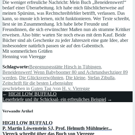
Die weniger erfreuliche Nachricht: Mein Buch „Beneidenswert!“
bedarf einer Überarbeitung. Ich habe mich fälschlicherweise auf
meinen Spürsinn, was Rechtschreibfehler betrifft, verlassen. Das
kann, so musste ich lernen, nicht funktionieren. Wer Texte schreibt,
liest sie im Zusammenhang. Ich habe liebe Freunde und
Freundinnen, die sich erwünschter Maßen nun als stramme Kritiker
erweisen. Also bitte: warten Sie noch etwas mit dem Kauf. Beide
Bücher sind als Geschenke zu jeder Jahreszeit eine gute Idee, aber
insbesondere natürlich passen sie auf den Gabentisch.
Mit sommerlichen Grüßen
Henning von Vieregge
Schlagworte:
Begegnungsstätte Hirsch in Tübingen
,
Beneidenswert! Wenn Babyboomer 80 und Achrtundsechziger 89
werden
,
Die Glücksverwöhnten
,
Die kleine
,
Stefan Zibulla
,
Zeitschrift für die besten Lebensjahre
geschrieben in
Guten Tag
/
von
H. v. Vieregge
←
HIGH LOW BUFFALO
Leserbriefe und ihr Schicksal- ein erfreuliches Beispiel
→
Verwandte Artikel
HIGH LOW BUFFALO
P. Martin Löwenstein SJ, Prof. Helmuth Mühlmeier...
Viereck schreibt über das Buch von Vieregge