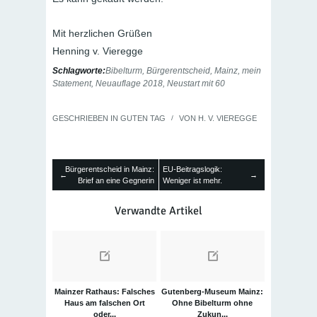
Mit herzlichen Grüßen
Henning v. Vieregge
Schlagworte:
Bibelturm
,
Bürgerentscheid
,
Mainz
,
mein
Statement
,
Neuauflage 2018
,
Neustart mit 60
GESCHRIEBEN IN
GUTEN TAG
/
VON
H. V. VIEREGGE
Bürgerentscheid in Mainz:
EU-Beitragslogik:
←
→
Brief an eine Gegnerin
Weniger ist mehr.
Verwandte Artikel
Mainzer Rathaus: Falsches
Gutenberg-Museum Mainz:
Haus am falschen Ort
Ohne Bibelturm ohne
oder...
Zukun...