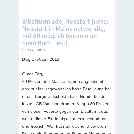
Bibelturm ade, Neustart juche:
Neustart in Mainz notwendig,
mit 60 möglich (wenn man
mein Buch liest)
17. APRIL 2018
Blog 175/April 2018
Guten Tag,
40 Prozent der Mainzer haben abgestimmt,
das ist eine ungewöhnlich hohe Beteiligung bei
einem Bürgerentscheid, die 2. Runde bei der
letzten OB-Wahl lag drunter. Knapp 80 Prozent
von diesen votierte gegen den Bibelturm, das
war in dieser Eindeutigkeit überraschend und
unerfreulich. Wer hat nun krachend verloren?
Dazu mein Statement am Sonntag Abend nach