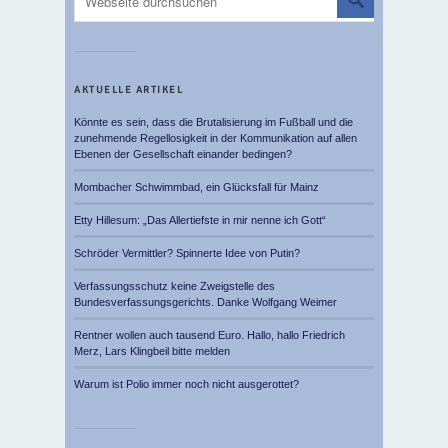
AKTUELLE ARTIKEL
Könnte es sein, dass die Brutalisierung im Fußball und die
zunehmende Regellosigkeit in der Kommunikation auf allen
Ebenen der Gesellschaft einander bedingen?
Mombacher Schwimmbad, ein Glücksfall für Mainz
Etty Hillesum: „Das Allertiefste in mir nenne ich Gott“
Schröder Vermittler? Spinnerte Idee von Putin?
Verfassungsschutz keine Zweigstelle des
Bundesverfassungsgerichts. Danke Wolfgang Weimer
Rentner wollen auch tausend Euro. Hallo, hallo Friedrich
Merz, Lars Klingbeil bitte melden
Warum ist Polio immer noch nicht ausgerottet?