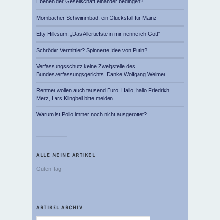
Ebenen der Gesellschaft einander bedingen?
Mombacher Schwimmbad, ein Glücksfall für Mainz
Etty Hillesum: „Das Allertiefste in mir nenne ich Gott“
Schröder Vermittler? Spinnerte Idee von Putin?
Verfassungsschutz keine Zweigstelle des
Bundesverfassungsgerichts. Danke Wolfgang Weimer
Rentner wollen auch tausend Euro. Hallo, hallo Friedrich
Merz, Lars Klingbeil bitte melden
Warum ist Polio immer noch nicht ausgerottet?
ALLE MEINE ARTIKEL
Guten Tag
ARTIKEL ARCHIV