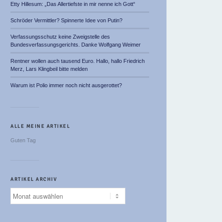
Etty Hillesum: „Das Allertiefste in mir nenne ich Gott“
Schröder Vermittler? Spinnerte Idee von Putin?
Verfassungsschutz keine Zweigstelle des
Bundesverfassungsgerichts. Danke Wolfgang Weimer
Rentner wollen auch tausend Euro. Hallo, hallo Friedrich
Merz, Lars Klingbeil bitte melden
Warum ist Polio immer noch nicht ausgerottet?
ALLE MEINE ARTIKEL
Guten Tag
ARTIKEL ARCHIV
Artikel
Archiv