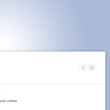
Join our Faceb
RSS
e
our criteria