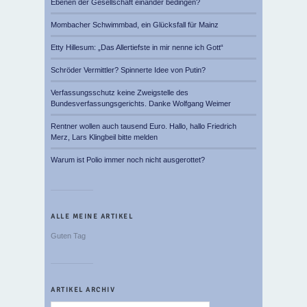
Ebenen der Gesellschaft einander bedingen?
Mombacher Schwimmbad, ein Glücksfall für Mainz
Etty Hillesum: „Das Allertiefste in mir nenne ich Gott“
Schröder Vermittler? Spinnerte Idee von Putin?
Verfassungsschutz keine Zweigstelle des
Bundesverfassungsgerichts. Danke Wolfgang Weimer
Rentner wollen auch tausend Euro. Hallo, hallo Friedrich
Merz, Lars Klingbeil bitte melden
Warum ist Polio immer noch nicht ausgerottet?
ALLE MEINE ARTIKEL
Guten Tag
ARTIKEL ARCHIV