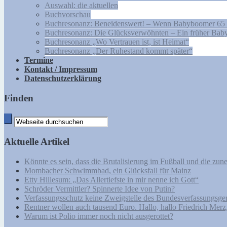
Auswahl: die aktuellen
Buchvorschau
Buchresonanz: Beneidenswert! – Wenn Babyboomer 65 
Buchresonanz: Die Glücksverwöhnten – Ein früher Bab
Buchresonanz „Wo Vertrauen ist, ist Heimat“
Buchresonanz „Der Ruhestand kommt später“
Termine
Kontakt / Impressum
Datenschutzerklärung
Finden
Aktuelle Artikel
Könnte es sein, dass die Brutalisierung im Fußball und die zu
Mombacher Schwimmbad, ein Glücksfall für Mainz
Etty Hillesum: „Das Allertiefste in mir nenne ich Gott“
Schröder Vermittler? Spinnerte Idee von Putin?
Verfassungsschutz keine Zweigstelle des Bundesverfassungsg
Rentner wollen auch tausend Euro. Hallo, hallo Friedrich Merz,
Warum ist Polio immer noch nicht ausgerottet?