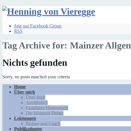
Join our Facebook Group
RSS
Tag Archive for: Mainzer Allge
Nichts gefunden
Sorry, no posts matched your criteria
Home
Über mich
Über mich
Ausführlich
Familiärer Hintergrund
Die Meinung Dritter
Leistungen
Redner und Coach
Publikationen