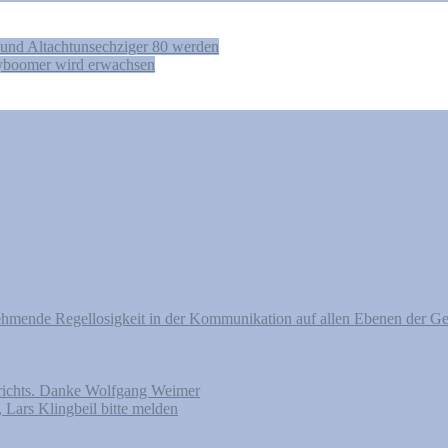
und Altachtunsechziger 80 werden
yboomer wird erwachsen
nehmende Regellosigkeit in der Kommunikation auf allen Ebenen der Ge
erichts. Danke Wolfgang Weimer
 Lars Klingbeil bitte melden