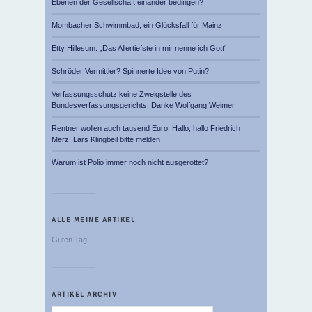
Ebenen der Gesellschaft einander bedingen?
Mombacher Schwimmbad, ein Glücksfall für Mainz
Etty Hillesum: „Das Allertiefste in mir nenne ich Gott“
Schröder Vermittler? Spinnerte Idee von Putin?
Verfassungsschutz keine Zweigstelle des
Bundesverfassungsgerichts. Danke Wolfgang Weimer
Rentner wollen auch tausend Euro. Hallo, hallo Friedrich
Merz, Lars Klingbeil bitte melden
Warum ist Polio immer noch nicht ausgerottet?
ALLE MEINE ARTIKEL
Guten Tag
ARTIKEL ARCHIV