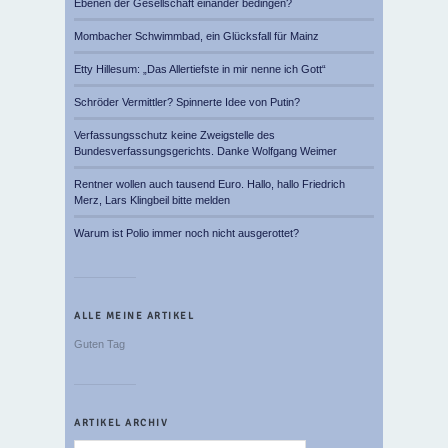
Ebenen der Gesellschaft einander bedingen?
Mombacher Schwimmbad, ein Glücksfall für Mainz
Etty Hillesum: „Das Allertiefste in mir nenne ich Gott“
Schröder Vermittler? Spinnerte Idee von Putin?
Verfassungsschutz keine Zweigstelle des
Bundesverfassungsgerichts. Danke Wolfgang Weimer
Rentner wollen auch tausend Euro. Hallo, hallo Friedrich
Merz, Lars Klingbeil bitte melden
Warum ist Polio immer noch nicht ausgerottet?
ALLE MEINE ARTIKEL
Guten Tag
ARTIKEL ARCHIV