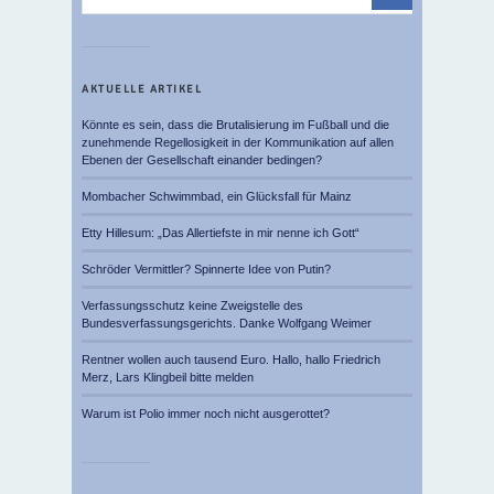
AKTUELLE ARTIKEL
Könnte es sein, dass die Brutalisierung im Fußball und die
zunehmende Regellosigkeit in der Kommunikation auf allen
Ebenen der Gesellschaft einander bedingen?
Mombacher Schwimmbad, ein Glücksfall für Mainz
Etty Hillesum: „Das Allertiefste in mir nenne ich Gott“
Schröder Vermittler? Spinnerte Idee von Putin?
Verfassungsschutz keine Zweigstelle des
Bundesverfassungsgerichts. Danke Wolfgang Weimer
Rentner wollen auch tausend Euro. Hallo, hallo Friedrich
Merz, Lars Klingbeil bitte melden
Warum ist Polio immer noch nicht ausgerottet?