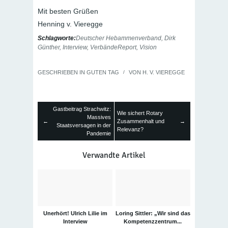
Mit besten Grüßen
Henning v. Vieregge
Schlagworte:
Deutscher Hebammenverband
,
Dirk
Günther
,
Interview
,
VerbändeReport
,
Vision
GESCHRIEBEN IN
GUTEN TAG
/
VON
H. V. VIEREGGE
Gastbeitrag Strachwitz:
Wie sichert Rotary
Massives
←
Zusammenhalt und
→
Staatsversagen in der
Relevanz?
Pandemie
Verwandte Artikel
Unerhört! Ulrich Lilie im
Loring Sittler: „Wir sind das
Interview
Kompetenzzentrum...