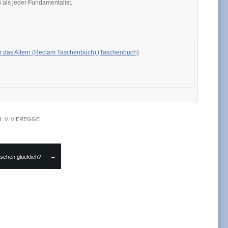
 als jeder Fundamentalist.
er das Altern (Reclam Taschenbuch) (Taschenbuch)
H. V. VIEREGGE
→
schen glücklich?