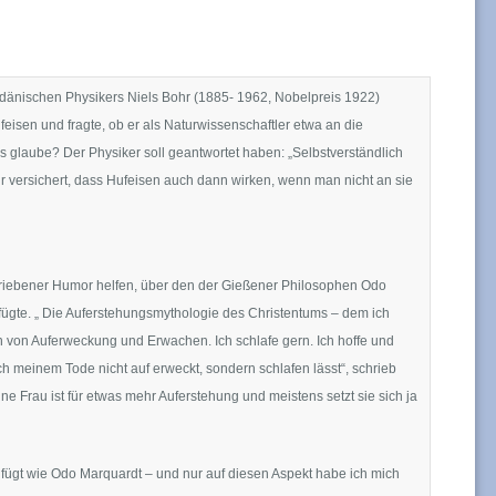
 dänischen Physikers Niels Bohr (1885- 1962, Nobelpreis 1922)
eisen und fragte, ob er als Naturwissenschaftler etwa an die
s glaube? Der Physiker soll geantwortet haben: „Selbstverständlich
r versichert, dass Hufeisen auch dann wirken, wenn man nicht an sie
triebener Humor helfen, über den der Gießener Philosophen Odo
fügte. „ Die Auferstehungsmythologie des Christentums – dem ich
n von Auferweckung und Erwachen. Ich schlafe gern. Ich hoffe und
ch meinem Tode nicht auf erweckt, sondern schlafen lässt“, schrieb
e Frau ist für etwas mehr Auferstehung und meistens setzt sie sich ja
ügt wie Odo Marquardt – und nur auf diesen Aspekt habe ich mich