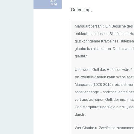
MAI
Guten Tag,
Marquardt erzählt: Ein Besuche des
entdeckte an dessen Skihütte ein Huf
glückbringende Kraft eines Hufeisen
glaube ich nicht daran. Doch man mi
glaubt.“
Und wenn Gott das Hufeisen wäre?
An Zweifels-Stellen kann skepsisge
Marquardt (1928-2015) reichlich ver
sonst anhänge – spricht allenthalbe
vertraue auf einen Gott, der mich na
Odo Marquardt und fügte hinzu: „Mein
durch“.
Wer Glaube u. Zweifel so zusammenf