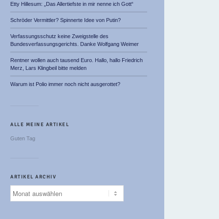
Etty Hillesum: „Das Allertiefste in mir nenne ich Gott“
Schröder Vermittler? Spinnerte Idee von Putin?
Verfassungsschutz keine Zweigstelle des
Bundesverfassungsgerichts. Danke Wolfgang Weimer
Rentner wollen auch tausend Euro. Hallo, hallo Friedrich
Merz, Lars Klingbeil bitte melden
Warum ist Polio immer noch nicht ausgerottet?
ALLE MEINE ARTIKEL
Guten Tag
ARTIKEL ARCHIV
Artikel
Archiv