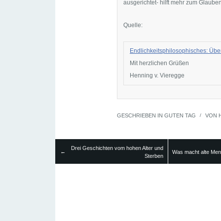
ausgerichtet- hilft mehr zum Glauben
Quelle:
Endlichkeitsphilosophisches: Üb
Mit herzlichen Grüßen
Henning v. Vieregge
GESCHRIEBEN IN
GUTEN TAG
/
VON
Drei Geschichten vom hohen Alter und
←
Was macht alte Men
Sterben