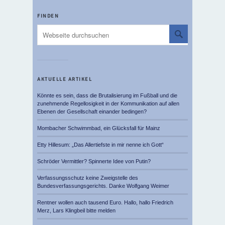
FINDEN
AKTUELLE ARTIKEL
Könnte es sein, dass die Brutalisierung im Fußball und die
zunehmende Regellosigkeit in der Kommunikation auf allen
Ebenen der Gesellschaft einander bedingen?
Mombacher Schwimmbad, ein Glücksfall für Mainz
Etty Hillesum: „Das Allertiefste in mir nenne ich Gott“
Schröder Vermittler? Spinnerte Idee von Putin?
Verfassungsschutz keine Zweigstelle des
Bundesverfassungsgerichts. Danke Wolfgang Weimer
Rentner wollen auch tausend Euro. Hallo, hallo Friedrich
Merz, Lars Klingbeil bitte melden