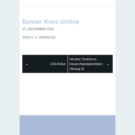
Bonner Kreis oinline
13. DEZEMBER 2022
VON
H. V. VIEREGGE
Ukraine Taskforce
←
USA Reise
Deutschlandaktivitäten
→
(Strang 4)