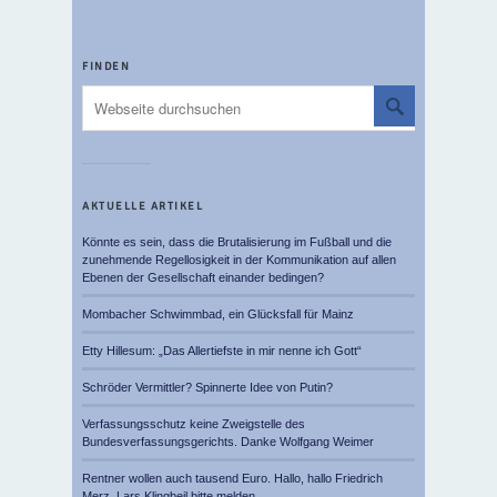
FINDEN
AKTUELLE ARTIKEL
Könnte es sein, dass die Brutalisierung im Fußball und die
zunehmende Regellosigkeit in der Kommunikation auf allen
Ebenen der Gesellschaft einander bedingen?
Mombacher Schwimmbad, ein Glücksfall für Mainz
Etty Hillesum: „Das Allertiefste in mir nenne ich Gott“
Schröder Vermittler? Spinnerte Idee von Putin?
Verfassungsschutz keine Zweigstelle des
Bundesverfassungsgerichts. Danke Wolfgang Weimer
Rentner wollen auch tausend Euro. Hallo, hallo Friedrich
Merz, Lars Klingbeil bitte melden