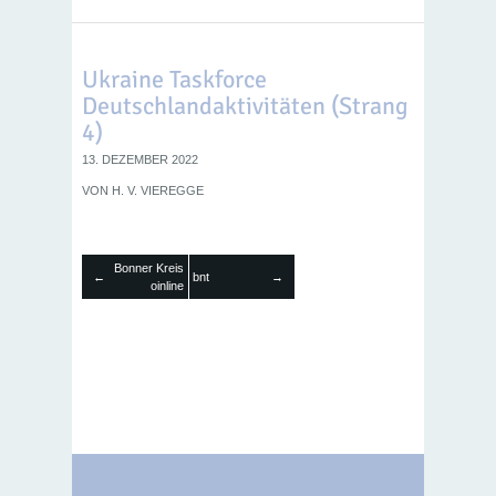
Ukraine Taskforce
Deutschlandaktivitäten (Strang
4)
13. DEZEMBER 2022
VON
H. V. VIEREGGE
Bonner Kreis
bnt
←
→
oinline