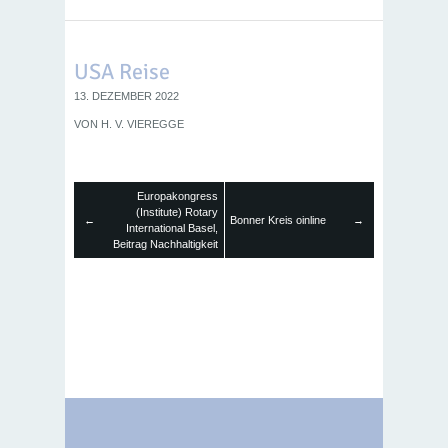
USA Reise
13. DEZEMBER 2022
VON
H. V. VIEREGGE
Europakongress
(Institute) Rotary
←
Bonner Kreis oinline
→
International Basel,
Beitrag Nachhaltigkeit