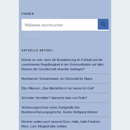
FINDEN
AKTUELLE ARTIKEL
Könnte es sein, dass die Brutalisierung im Fußball und die
zunehmende Regellosigkeit in der Kommunikation auf allen
Ebenen der Gesellschaft einander bedingen?
Mombacher Schwimmbad, ein Glücksfall für Mainz
Etty Hillesum: „Das Allertiefste in mir nenne ich Gott“
Schröder Vermittler? Spinnerte Idee von Putin?
Verfassungsschutz keine Zweigstelle des
Bundesverfassungsgerichts. Danke Wolfgang Weimer
Rentner wollen auch tausend Euro. Hallo, hallo Friedrich
Merz, Lars Klingbeil bitte melden