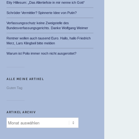
Etty Hillesum: „Das Allertiefste in mir nenne ich Gott“
Schröder Vermittler? Spinnerte Idee von Putin?
Verfassungsschutz keine Zweigstelle des
Bundesverfassungsgerichts. Danke Wolfgang Weimer
Rentner wollen auch tausend Euro. Hallo, hallo Friedrich
Merz, Lars Klingbeil bitte melden
Warum ist Polio immer noch nicht ausgerottet?
ALLE MEINE ARTIKEL
Guten Tag
ARTIKEL ARCHIV
Artikel
Archiv