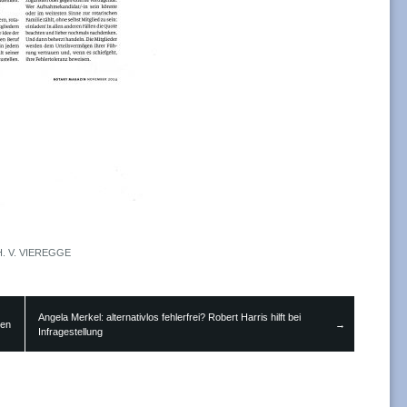
H. V. VIEREGGE
Angela Merkel: alternativlos fehlerfrei? Robert Harris hilft bei
→
ben
Infragestellung