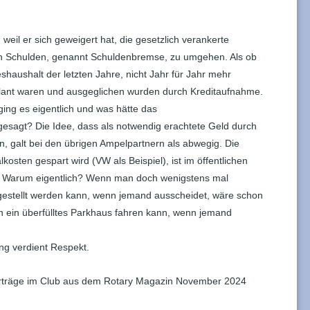
, weil er sich geweigert hat, die gesetzlich verankerte
 Schulden, genannt Schuldenbremse, zu umgehen. Als ob
aushalt der letzten Jahre, nicht Jahr für Jahr mehr
ant waren und ausgeglichen wurden durch Kreditaufnahme.
ging es eigentlich und was hätte das
esagt? Die Idee, dass als notwendig erachtete Geld durch
, galt bei den übrigen Ampelpartnern als abwegig. Die
kosten gespart wird (VW als Beispiel), ist im öffentlichen
en. Warum eigentlich? Wenn man doch wenigstens mal
gestellt werden kann, wenn jemand ausscheidet, wäre schon
n ein überfülltes Parkhaus fahren kann, wenn jemand
ng verdient Respekt.
rträge im Club aus dem Rotary Magazin November 2024