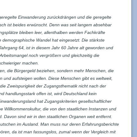
geregelte Einwanderung zurückdrängen und die geregelte
sch ist beides erwünscht. Denn was seit langem absehbar
ungsplätze bleiben leer, allenthalben werden Fachkräfte
e demographische Wandel hat eingesetzt. Die stärkste
Jahrgang 64, ist in diesem Jahr 60 Jahre alt geworden und
Arbeitsmangel noch vergrößern und gleichzeitig die
schwieriger machen.
en, die Bürgergeld beziehen, sondern mehr Menschen, die
n und aufsteigen wollen. Diese Menschen gibt es weltweit,
e Zweispurigkeit der Zugangsthematik nicht nach der
nd handlungsstark offen ist, wird Deutschland kein
inwanderungsland hat Zugangskriterien gesellschaftlicher
e Willkommenskultur, die von den staatlichen Instanzen und
rd. Davon sind wir in den staatlichen Organen weit entfernt.
utschen im Ausland. Man muss nur deren Erfahrungsberichte
ören, da ist man fassungslos, zumal wenn der Vergleich mit