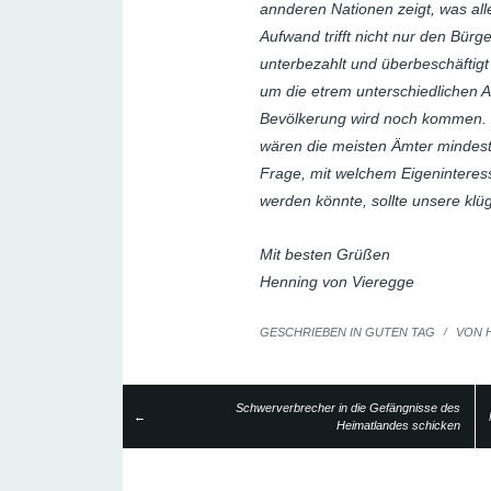
annderen Nationen zeigt, was alle
Aufwand trifft nicht nur den Bürge
unterbezahlt und überbeschäftigt 
um die etrem unterschiedlichen 
Bevölkerung wird noch kommen. Un
wären die meisten Ämter mindeste
Frage, mit welchem Eigeninteres
werden könnte, sollte unsere klü
Mit besten Grüßen
Henning von Vieregge
GESCHRIEBEN IN
GUTEN TAG
/
VON
Schwerverbrecher in die Gefängnisse des
←
Heimatlandes schicken