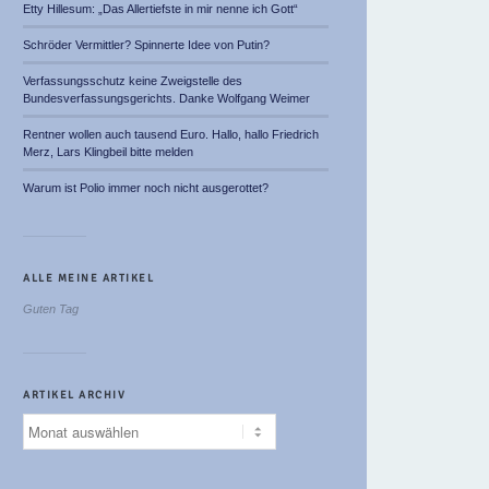
Etty Hillesum: „Das Allertiefste in mir nenne ich Gott“
Schröder Vermittler? Spinnerte Idee von Putin?
Verfassungsschutz keine Zweigstelle des
Bundesverfassungsgerichts. Danke Wolfgang Weimer
Rentner wollen auch tausend Euro. Hallo, hallo Friedrich
Merz, Lars Klingbeil bitte melden
Warum ist Polio immer noch nicht ausgerottet?
ALLE MEINE ARTIKEL
Guten Tag
ARTIKEL ARCHIV
Artikel
Archiv