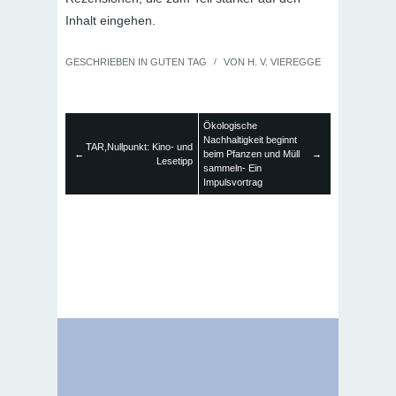
Inhalt eingehen.
GESCHRIEBEN IN
GUTEN TAG
/
VON
H. V. VIEREGGE
Ökologische
Nachhaltigkeit beginnt
TAR,Nullpunkt: Kino- und
←
beim Pfanzen und Müll
→
Lesetipp
sammeln- Ein
Impulsvortrag