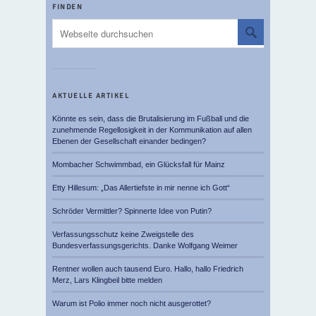
FINDEN
AKTUELLE ARTIKEL
Könnte es sein, dass die Brutalisierung im Fußball und die
zunehmende Regellosigkeit in der Kommunikation auf allen
Ebenen der Gesellschaft einander bedingen?
Mombacher Schwimmbad, ein Glücksfall für Mainz
Etty Hillesum: „Das Allertiefste in mir nenne ich Gott“
Schröder Vermittler? Spinnerte Idee von Putin?
Verfassungsschutz keine Zweigstelle des
Bundesverfassungsgerichts. Danke Wolfgang Weimer
Rentner wollen auch tausend Euro. Hallo, hallo Friedrich
Merz, Lars Klingbeil bitte melden
Warum ist Polio immer noch nicht ausgerottet?