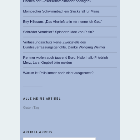
Ebenen der Gesellschaft einander bedingen?
Mombacher Schwimmbad, ein Glücksfall für Mainz
Etty Hillesum: „Das Allertiefste in mir nenne ich Gott“
Schröder Vermittler? Spinnerte Idee von Putin?
Verfassungsschutz keine Zweigstelle des
Bundesverfassungsgerichts. Danke Wolfgang Weimer
Rentner wollen auch tausend Euro. Hallo, hallo Friedrich
Merz, Lars Klingbeil bitte melden
Warum ist Polio immer noch nicht ausgerottet?
ALLE MEINE ARTIKEL
Guten Tag
ARTIKEL ARCHIV