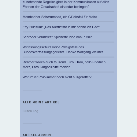
zunehmende Regellosigkeit in der Kommunikation auf allen
Ebenen der Gesellschaft einander bedingen?
Mombacher Schwimmbad, ein Glücksfall für Mainz
Etty Hillesum: „Das Allertiefste in mir nenne ich Gott“
Schröder Vermittler? Spinnerte Idee von Putin?
Verfassungsschutz keine Zweigstelle des
Bundesverfassungsgerichts. Danke Wolfgang Weimer
Rentner wollen auch tausend Euro. Hallo, hallo Friedrich
Merz, Lars Klingbeil bitte melden
Warum ist Polio immer noch nicht ausgerottet?
ALLE MEINE ARTIKEL
Guten Tag
ARTIKEL ARCHIV