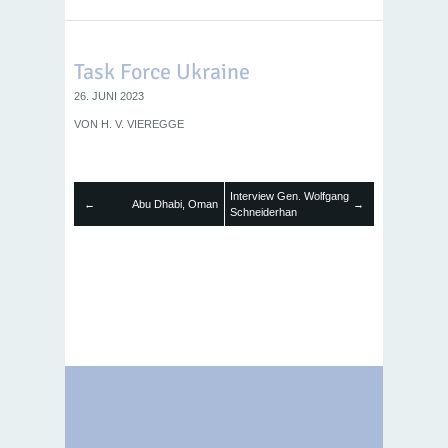
Task Force Ukraine
26. JUNI 2023
VON
H. V. VIEREGGE
Interview Gen. Wolfgang
←
Abu Dhabi, Oman
→
Schneiderhan