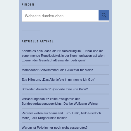
FINDEN
AKTUELLE ARTIKEL
Könnte es sein, dass die Brutalisierung im Fußball und die
zunehmende Regellosigkeit in der Kommunikation auf allen
Ebenen der Gesellschaft einander bedingen?
Mombacher Schwimmbad, ein Glücksfall für Mainz
Etty Hillesum: „Das Allertiefste in mir nenne ich Gott“
Schröder Vermittler? Spinnerte Idee von Putin?
Verfassungsschutz keine Zweigstelle des
Bundesverfassungsgerichts. Danke Wolfgang Weimer
Rentner wollen auch tausend Euro. Hallo, hallo Friedrich
Merz, Lars Klingbeil bitte melden
Warum ist Polio immer noch nicht ausgerottet?