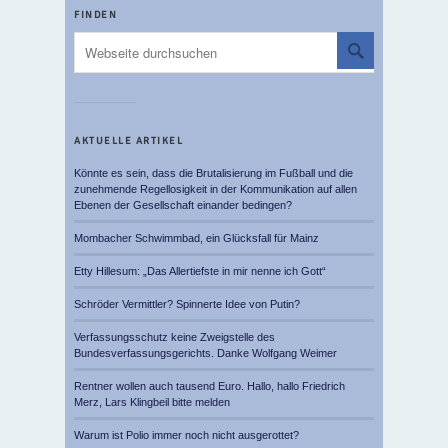
FINDEN
AKTUELLE ARTIKEL
Könnte es sein, dass die Brutalisierung im Fußball und die
zunehmende Regellosigkeit in der Kommunikation auf allen
Ebenen der Gesellschaft einander bedingen?
Mombacher Schwimmbad, ein Glücksfall für Mainz
Etty Hillesum: „Das Allertiefste in mir nenne ich Gott“
Schröder Vermittler? Spinnerte Idee von Putin?
Verfassungsschutz keine Zweigstelle des
Bundesverfassungsgerichts. Danke Wolfgang Weimer
Rentner wollen auch tausend Euro. Hallo, hallo Friedrich
Merz, Lars Klingbeil bitte melden
Warum ist Polio immer noch nicht ausgerottet?