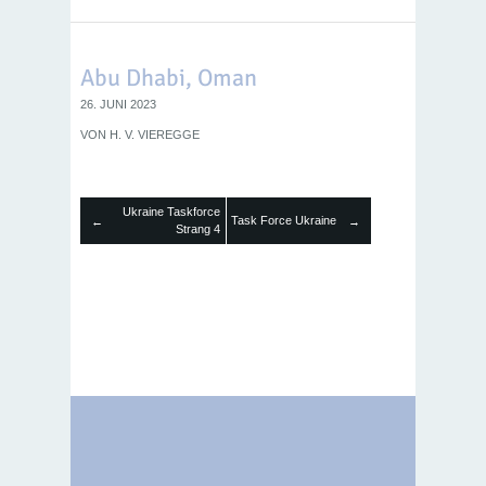
Abu Dhabi, Oman
26. JUNI 2023
VON
H. V. VIEREGGE
Ukraine Taskforce
Task Force Ukraine
←
→
Strang 4