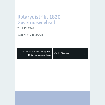
Rotarydistrikt 1820
Governorwechsel
20. JUNI 2026
VON
H. V. VIEREGGE
RC Mainz Aurea Moguntia
←
Kevin Graves
→
Präsidentenwechsel