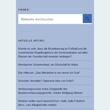
FINDEN
AKTUELLE ARTIKEL
Könnte es sein, dass die Brutalisierung im Fußball und die
zunehmende Regellosigkeit in der Kommunikation auf allen
Ebenen der Gesellschaft einander bedingen?
Mombacher Schwimmbad, ein Glücksfall für Mainz
Etty Hillesum: „Das Allertiefste in mir nenne ich Gott“
Schröder Vermittler? Spinnerte Idee von Putin?
Verfassungsschutz keine Zweigstelle des
Bundesverfassungsgerichts. Danke Wolfgang Weimer
Rentner wollen auch tausend Euro. Hallo, hallo Friedrich
Merz, Lars Klingbeil bitte melden