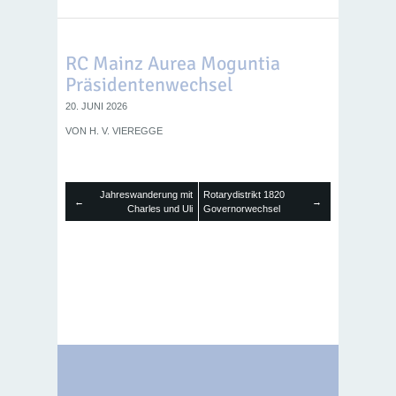
RC Mainz Aurea Moguntia
Präsidentenwechsel
20. JUNI 2026
VON
H. V. VIEREGGE
Jahreswanderung mit
Rotarydistrikt 1820
←
→
Charles und Uli
Governorwechsel