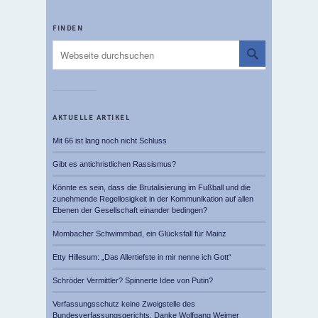
FINDEN
AKTUELLE ARTIKEL
Mit 66 ist lang noch nicht Schluss
Gibt es antichristlichen Rassismus?
Könnte es sein, dass die Brutalisierung im Fußball und die
zunehmende Regellosigkeit in der Kommunikation auf allen
Ebenen der Gesellschaft einander bedingen?
Mombacher Schwimmbad, ein Glücksfall für Mainz
Etty Hillesum: „Das Allertiefste in mir nenne ich Gott“
Schröder Vermittler? Spinnerte Idee von Putin?
Verfassungsschutz keine Zweigstelle des
Bundesverfassungsgerichts. Danke Wolfgang Weimer