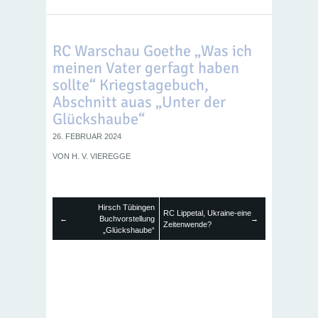
RC Warschau Goethe „Was ich
meinen Vater gerfagt haben
sollte“ Kriegstagebuch,
Abschnitt auas „Unter der
Glückshaube“
26. FEBRUAR 2024
VON
H. V. VIEREGGE
Hirsch Tübingen
RC Lippetal, Ukraine-eine
←
Buchvorstellung
→
Zeitenwende?
„Glückshaube“