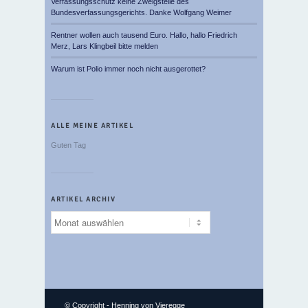
Verfassungsschutz keine Zweigstelle des
Bundesverfassungsgerichts. Danke Wolfgang Weimer
Rentner wollen auch tausend Euro. Hallo, hallo Friedrich
Merz, Lars Klingbeil bitte melden
Warum ist Polio immer noch nicht ausgerottet?
ALLE MEINE ARTIKEL
Guten Tag
ARTIKEL ARCHIV
Artikel
Archiv
© Copyright -
Henning von Vieregge