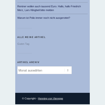
Rentner wollen auch tausend Euro. Hallo, hallo Friedrich
Merz, Lars Klingbeil bitte melden
Warum ist Polio immer noch nicht ausgerottet?
ALLE MEINE ARTIKEL
Guten Tag
ARTIKEL ARCHIV
Artikel
Archiv
© Copyright -
Henning von Vieregge