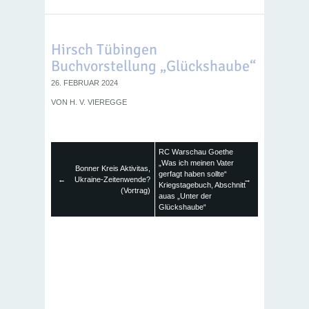
Hirsch Tübingen
Buchvorstellung „Glückshaube“
26. FEBRUAR 2024
VON
H. V. VIEREGGE
RC Warschau Goethe
„Was ich meinen Vater
Bonner Kreis Aktivitas,
gerfagt haben sollte“
←
Ukraine-Zeitenwende?
→
Kriegstagebuch, Abschnitt
(Vortrag)
auas „Unter der
Glückshaube“