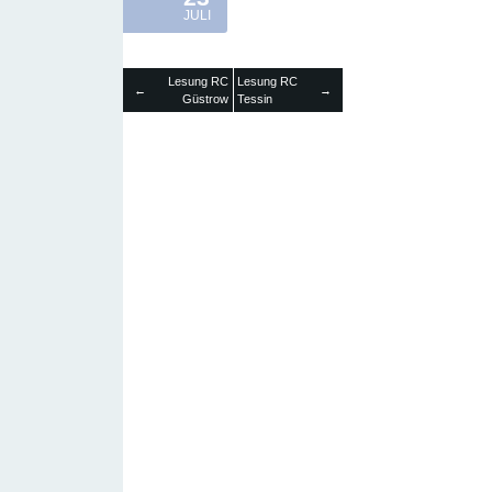
JULI
Lesung RC
Lesung RC
←
→
Güstrow
Tessin