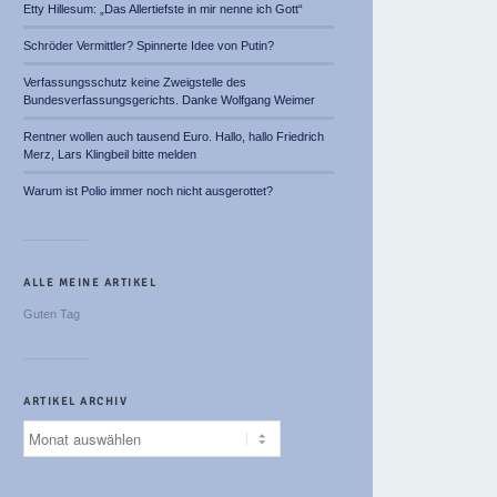
Etty Hillesum: „Das Allertiefste in mir nenne ich Gott“
Schröder Vermittler? Spinnerte Idee von Putin?
Verfassungsschutz keine Zweigstelle des
Bundesverfassungsgerichts. Danke Wolfgang Weimer
Rentner wollen auch tausend Euro. Hallo, hallo Friedrich
Merz, Lars Klingbeil bitte melden
Warum ist Polio immer noch nicht ausgerottet?
ALLE MEINE ARTIKEL
Guten Tag
ARTIKEL ARCHIV
Artikel
Archiv