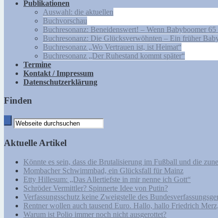
Publikationen
Auswahl: die aktuellen
Buchvorschau
Buchresonanz: Beneidenswert! – Wenn Babyboomer 65 
Buchresonanz: Die Glücksverwöhnten – Ein früher Bab
Buchresonanz „Wo Vertrauen ist, ist Heimat“
Buchresonanz „Der Ruhestand kommt später“
Termine
Kontakt / Impressum
Datenschutzerklärung
Finden
Aktuelle Artikel
Könnte es sein, dass die Brutalisierung im Fußball und die zu
Mombacher Schwimmbad, ein Glücksfall für Mainz
Etty Hillesum: „Das Allertiefste in mir nenne ich Gott“
Schröder Vermittler? Spinnerte Idee von Putin?
Verfassungsschutz keine Zweigstelle des Bundesverfassungsg
Rentner wollen auch tausend Euro. Hallo, hallo Friedrich Merz,
Warum ist Polio immer noch nicht ausgerottet?