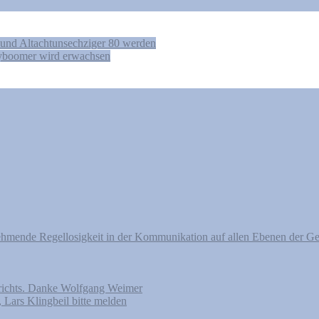
und Altachtunsechziger 80 werden
yboomer wird erwachsen
nehmende Regellosigkeit in der Kommunikation auf allen Ebenen der Ge
erichts. Danke Wolfgang Weimer
 Lars Klingbeil bitte melden