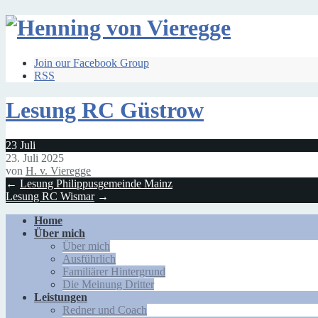
Join our Facebook Group
RSS
Lesung RC Güstrow
23
Juli
23. Juli 2025
von
H. v. Vieregge
←
Lesung Philippusgemeinde Mainz
Lesung RC Wismar
→
Home
Über mich
Über mich
Ausführlich
Familiärer Hintergrund
Die Meinung Dritter
Leistungen
Redner und Coach