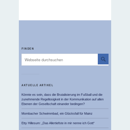
FINDEN
AKTUELLE ARTIKEL
Könnte es sein, dass die Brutalisierung im Fußball und die
zunehmende Regellosigkeit in der Kommunikation auf allen
Ebenen der Gesellschaft einander bedingen?
Mombacher Schwimmbad, ein Glücksfall für Mainz
Etty Hillesum: „Das Allertiefste in mir nenne ich Gott“