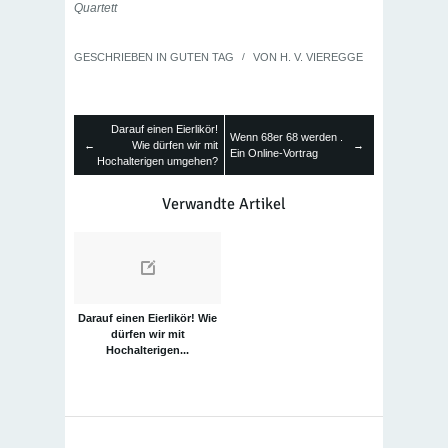
Quartett
GESCHRIEBEN IN
GUTEN TAG
/
VON
H. V. VIEREGGE
Darauf einen Eierlikör!
Wenn 68er 68 werden .
←
Wie dürfen wir mit
→
Ein Online-Vortrag
Hochalterigen umgehen?
Verwandte Artikel
Darauf einen Eierlikör! Wie
dürfen wir mit
Hochalterigen...