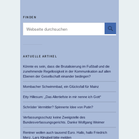
FINDEN
AKTUELLE ARTIKEL
Könnte es sein, dass die Brutalisierung im Fußball und die
zunehmende Regellosigkeit in der Kommunikation auf allen
Ebenen der Gesellschaft einander bedingen?
Mombacher Schwimmbad, ein Glücksfall für Mainz
Etty Hillesum: „Das Allertiefste in mir nenne ich Gott“
Schröder Vermittler? Spinnerte Idee von Putin?
Verfassungsschutz keine Zweigstelle des
Bundesverfassungsgerichts. Danke Wolfgang Weimer
Rentner wollen auch tausend Euro. Hallo, hallo Friedrich
Merz, Lars Klingbeil bitte melden