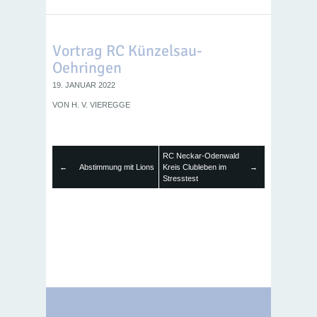
Vortrag RC Künzelsau-
Oehringen
19. JANUAR 2022
VON
H. V. VIEREGGE
RC Neckar-Odenwald
←
Abstimmung mit Lions
Kreis Clubleben im
→
Stresstest