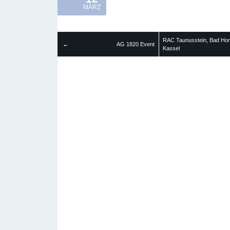
MÄRZ
RAC Taunusstein, Bad Ho
AG 1820 Event
←
Kassel