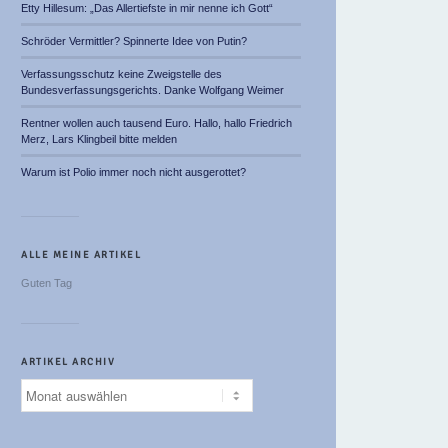
Etty Hillesum: „Das Allertiefste in mir nenne ich Gott“
Schröder Vermittler? Spinnerte Idee von Putin?
Verfassungsschutz keine Zweigstelle des
Bundesverfassungsgerichts. Danke Wolfgang Weimer
Rentner wollen auch tausend Euro. Hallo, hallo Friedrich
Merz, Lars Klingbeil bitte melden
Warum ist Polio immer noch nicht ausgerottet?
ALLE MEINE ARTIKEL
Guten Tag
ARTIKEL ARCHIV
Artikel
Archiv