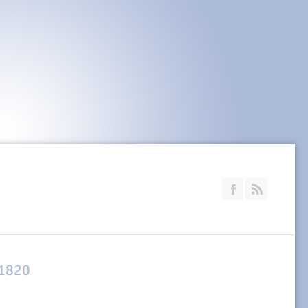
Join our Faceb
RSS
 1820