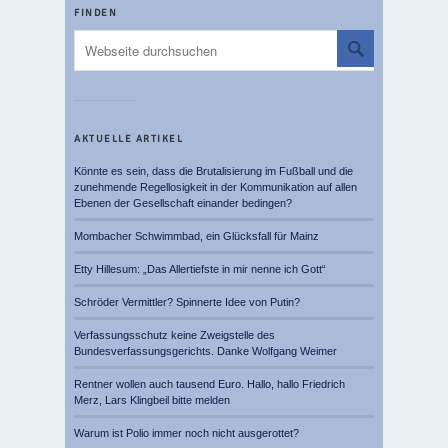
FINDEN
AKTUELLE ARTIKEL
Könnte es sein, dass die Brutalisierung im Fußball und die
zunehmende Regellosigkeit in der Kommunikation auf allen
Ebenen der Gesellschaft einander bedingen?
Mombacher Schwimmbad, ein Glücksfall für Mainz
Etty Hillesum: „Das Allertiefste in mir nenne ich Gott“
Schröder Vermittler? Spinnerte Idee von Putin?
Verfassungsschutz keine Zweigstelle des
Bundesverfassungsgerichts. Danke Wolfgang Weimer
Rentner wollen auch tausend Euro. Hallo, hallo Friedrich
Merz, Lars Klingbeil bitte melden
Warum ist Polio immer noch nicht ausgerottet?