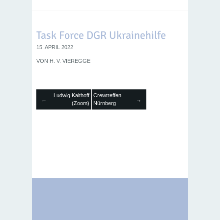
Task Force DGR Ukrainehilfe
15. APRIL 2022
VON
H. V. VIEREGGE
Ludwig Kalthoff
Crewtreffen
←
→
(Zoom)
Nürnberg