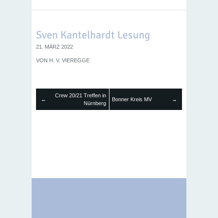
Sven Kantelhardt Lesung
21. MÄRZ 2022
VON
H. V. VIEREGGE
Crew 20/21 Treffen in
←
Bonner Kreis MV
→
Nürnberg