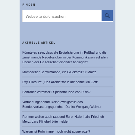
FINDEN
AKTUELLE ARTIKEL
Könnte es sein, dass die Brutalisierung im Fußball und die
zunehmende Regellosigkeit in der Kommunikation auf allen
Ebenen der Gesellschaft einander bedingen?
Mombacher Schwimmbad, ein Glücksfall für Mainz
Etty Hillesum: „Das Allertiefste in mir nenne ich Gott“
Schröder Vermittler? Spinnerte Idee von Putin?
Verfassungsschutz keine Zweigstelle des
Bundesverfassungsgerichts. Danke Wolfgang Weimer
Rentner wollen auch tausend Euro. Hallo, hallo Friedrich
Merz, Lars Klingbeil bitte melden
Warum ist Polio immer noch nicht ausgerottet?