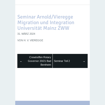
Seminar Arnold/Vieregge
Migration und Integration
Universität Mainz ZWW
31. MÄRZ 2024
VON
H. V. VIEREGGE
Crewtreffen Rotary
←
Governor 20/21 Bad
Seminar Teil 2
→
Bentheim