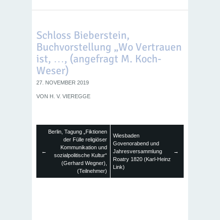
Schloss Bieberstein,
Buchvorstellung „Wo Vertrauen
ist, …, (angefragt M. Koch-
Weser)
27. NOVEMBER 2019
VON
H. V. VIEREGGE
Berlin, Tagung „Fiktionen
Wiesbaden
der Fülle religiöser
Govenorabend und
Kommunikation und
←
Jahresversammlung
→
sozialpolitische Kultur“
Roatry 1820 (Karl-Heinz
(Gerhard Wegner),
Link)
(Teilnehmer)