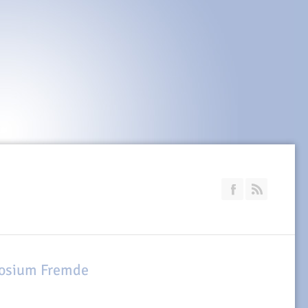
Join our Faceb
RSS
posium Fremde