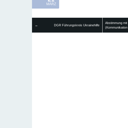
MÄRZ
Abstimmung mit 
DGR Führungskreis Ukrainehilfe
←
(Kommunikatio