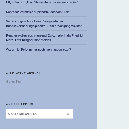
Etty Hillesum: „Das Allertiefste in mir nenne ich Gott“
Schröder Vermittler? Spinnerte Idee von Putin?
Verfassungsschutz keine Zweigstelle des
Bundesverfassungsgerichts. Danke Wolfgang Weimer
Rentner wollen auch tausend Euro. Hallo, hallo Friedrich
Merz, Lars Klingbeil bitte melden
Warum ist Polio immer noch nicht ausgerottet?
ALLE MEINE ARTIKEL
Guten Tag
ARTIKEL ARCHIV
Artikel
Archiv