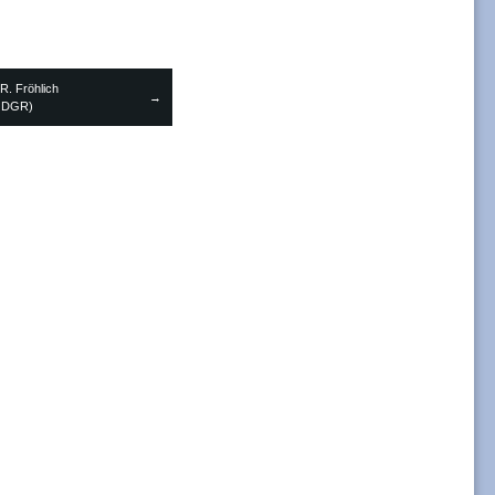
R. Fröhlich
→
n DGR)