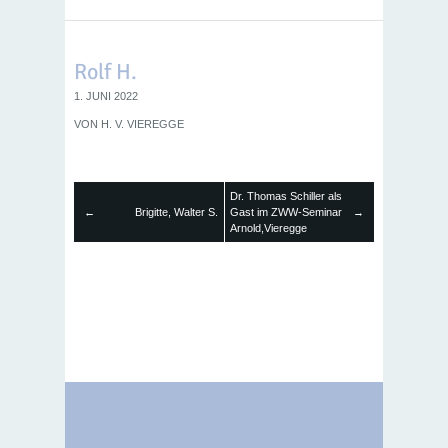
Rolf H.
1. JUNI 2022
VON
H. V. VIEREGGE
Dr. Thomas Schiller als
←
Brigitte, Walter S.
Gast im ZWW-Seminar
→
Arnold,Vieregge