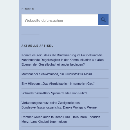
FINDEN
AKTUELLE ARTIKEL
Könnte es sein, dass die Brutalisierung im Fußball und die
zunehmende Regellosigkeit in der Kommunikation auf allen
Ebenen der Gesellschaft einander bedingen?
Mombacher Schwimmbad, ein Glücksfall für Mainz
Etty Hillesum: „Das Allertiefste in mir nenne ich Gott“
Schröder Vermittler? Spinnerte Idee von Putin?
Verfassungsschutz keine Zweigstelle des
Bundesverfassungsgerichts. Danke Wolfgang Weimer
Rentner wollen auch tausend Euro. Hallo, hallo Friedrich
Merz, Lars Klingbeil bitte melden