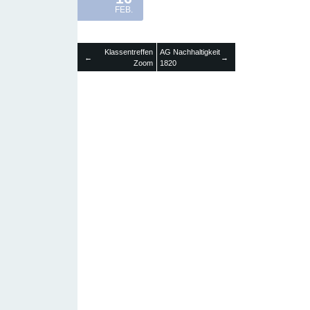
FEB.
Klassentreffen
AG Nachhaltigkeit
←
→
Zoom
1820