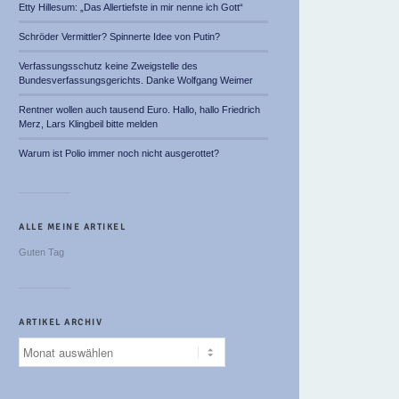
Etty Hillesum: „Das Allertiefste in mir nenne ich Gott“
Schröder Vermittler? Spinnerte Idee von Putin?
Verfassungsschutz keine Zweigstelle des
Bundesverfassungsgerichts. Danke Wolfgang Weimer
Rentner wollen auch tausend Euro. Hallo, hallo Friedrich
Merz, Lars Klingbeil bitte melden
Warum ist Polio immer noch nicht ausgerottet?
ALLE MEINE ARTIKEL
Guten Tag
ARTIKEL ARCHIV
Artikel
Archiv