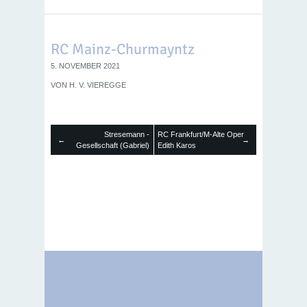
RC Mainz-Churmayntz
5. NOVEMBER 2021
VON
H. V. VIEREGGE
Stresemann -
RC Frankfurt/M-Alte Oper
←
→
Gesellschaft (Gabriel)
Edith Karos