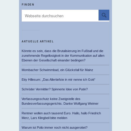
FINDEN
AKTUELLE ARTIKEL
Könnte es sein, dass die Brutalisierung im Fußball und die
zunehmende Regellosigkeit in der Kommunikation auf allen
Ebenen der Gesellschaft einander bedingen?
Mombacher Schwimmbad, ein Glücksfall für Mainz
Etty Hillesum: „Das Allertiefste in mir nenne ich Gott“
Schröder Vermittler? Spinnerte Idee von Putin?
Verfassungsschutz keine Zweigstelle des
Bundesverfassungsgerichts. Danke Wolfgang Weimer
Rentner wollen auch tausend Euro. Hallo, hallo Friedrich
Merz, Lars Klingbeil bitte melden
Warum ist Polio immer noch nicht ausgerottet?