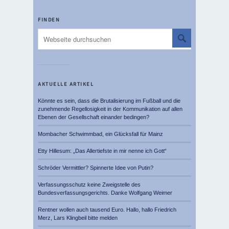
FINDEN
AKTUELLE ARTIKEL
Könnte es sein, dass die Brutalisierung im Fußball und die
zunehmende Regellosigkeit in der Kommunikation auf allen
Ebenen der Gesellschaft einander bedingen?
Mombacher Schwimmbad, ein Glücksfall für Mainz
Etty Hillesum: „Das Allertiefste in mir nenne ich Gott“
Schröder Vermittler? Spinnerte Idee von Putin?
Verfassungsschutz keine Zweigstelle des
Bundesverfassungsgerichts. Danke Wolfgang Weimer
Rentner wollen auch tausend Euro. Hallo, hallo Friedrich
Merz, Lars Klingbeil bitte melden