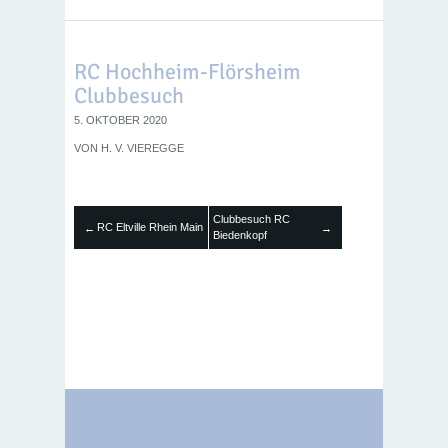
RC Hochheim-Flörsheim
Clubbesuch
5. OKTOBER 2020
VON
H. V. VIEREGGE
Clubbesuch RC
RC Eltville Rhein Main
←
→
Biedenkopf