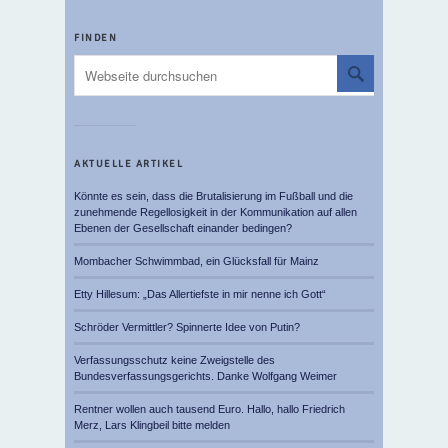
FINDEN
AKTUELLE ARTIKEL
Könnte es sein, dass die Brutalisierung im Fußball und die
zunehmende Regellosigkeit in der Kommunikation auf allen
Ebenen der Gesellschaft einander bedingen?
Mombacher Schwimmbad, ein Glücksfall für Mainz
Etty Hillesum: „Das Allertiefste in mir nenne ich Gott“
Schröder Vermittler? Spinnerte Idee von Putin?
Verfassungsschutz keine Zweigstelle des
Bundesverfassungsgerichts. Danke Wolfgang Weimer
Rentner wollen auch tausend Euro. Hallo, hallo Friedrich
Merz, Lars Klingbeil bitte melden