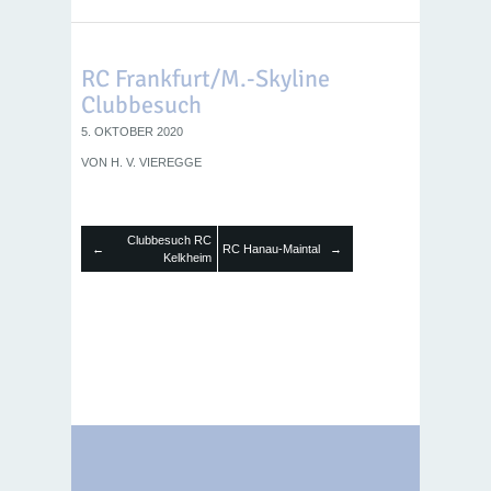
RC Frankfurt/M.-Skyline
Clubbesuch
5. OKTOBER 2020
VON
H. V. VIEREGGE
Clubbesuch RC
RC Hanau-Maintal
←
→
Kelkheim