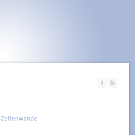
Join our Faceb
RSS
g Zeitenwende