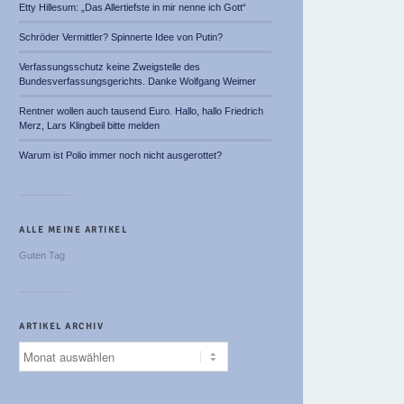
Etty Hillesum: „Das Allertiefste in mir nenne ich Gott“
Schröder Vermittler? Spinnerte Idee von Putin?
Verfassungsschutz keine Zweigstelle des
Bundesverfassungsgerichts. Danke Wolfgang Weimer
Rentner wollen auch tausend Euro. Hallo, hallo Friedrich
Merz, Lars Klingbeil bitte melden
Warum ist Polio immer noch nicht ausgerottet?
ALLE MEINE ARTIKEL
Guten Tag
ARTIKEL ARCHIV
Artikel
Archiv