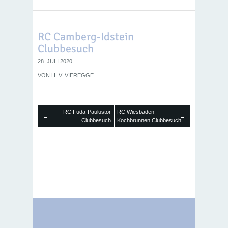
RC Camberg-Idstein
Clubbesuch
28. JULI 2020
VON
H. V. VIEREGGE
RC Fuda-Paulustor
RC Wiesbaden-
←
→
Clubbesuch
Kochbrunnen Clubbesuch