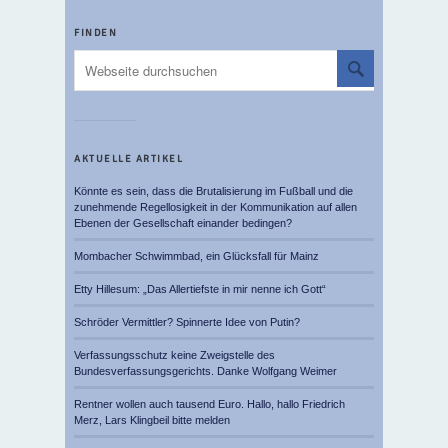
FINDEN
AKTUELLE ARTIKEL
Könnte es sein, dass die Brutalisierung im Fußball und die
zunehmende Regellosigkeit in der Kommunikation auf allen
Ebenen der Gesellschaft einander bedingen?
Mombacher Schwimmbad, ein Glücksfall für Mainz
Etty Hillesum: „Das Allertiefste in mir nenne ich Gott“
Schröder Vermittler? Spinnerte Idee von Putin?
Verfassungsschutz keine Zweigstelle des
Bundesverfassungsgerichts. Danke Wolfgang Weimer
Rentner wollen auch tausend Euro. Hallo, hallo Friedrich
Merz, Lars Klingbeil bitte melden