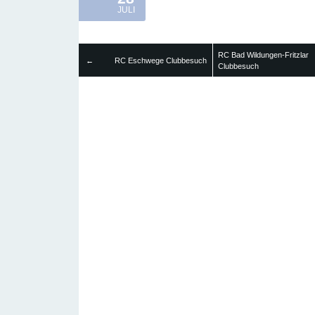
JULI
RC Bad Wildungen-Fritzlar
←
RC Eschwege Clubbesuch
Clubbesuch