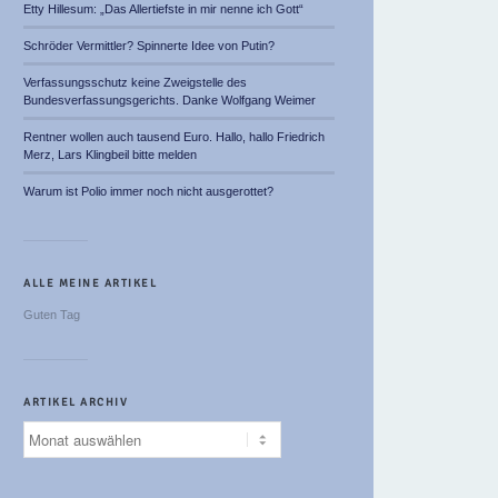
Etty Hillesum: „Das Allertiefste in mir nenne ich Gott“
Schröder Vermittler? Spinnerte Idee von Putin?
Verfassungsschutz keine Zweigstelle des
Bundesverfassungsgerichts. Danke Wolfgang Weimer
Rentner wollen auch tausend Euro. Hallo, hallo Friedrich
Merz, Lars Klingbeil bitte melden
Warum ist Polio immer noch nicht ausgerottet?
ALLE MEINE ARTIKEL
Guten Tag
ARTIKEL ARCHIV
Artikel
Archiv