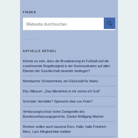
FINDEN
AKTUELLE ARTIKEL
Könnte es sein, dass die Brutalisierung im Fußball und die
zunehmende Regellosigkeit in der Kommunikation auf allen
Ebenen der Gesellschaft einander bedingen?
Mombacher Schwimmbad, ein Glücksfall für Mainz
Etty Hillesum: „Das Allertiefste in mir nenne ich Gott“
Schröder Vermittler? Spinnerte Idee von Putin?
Verfassungsschutz keine Zweigstelle des
Bundesverfassungsgerichts. Danke Wolfgang Weimer
Rentner wollen auch tausend Euro. Hallo, hallo Friedrich
Merz, Lars Klingbeil bitte melden