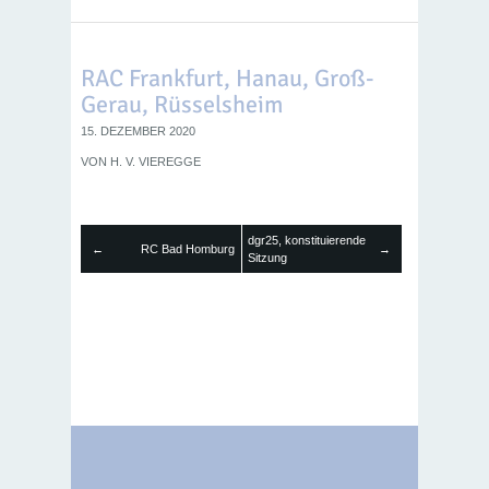
RAC Frankfurt, Hanau, Groß-
Gerau, Rüsselsheim
15. DEZEMBER 2020
VON
H. V. VIEREGGE
dgr25, konstituierende
RC Bad Homburg
←
→
Sitzung