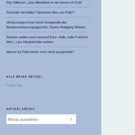
Etty Hillesum: „Das Allertiefste in mir nenne ich Gott“
Schröder Vermittler? Spinnerte Idee von Putin?
Verfassungsschutz keine Zweigstelle des
Bundesverfassungsgerichts. Danke Wolfgang Weimer
Rentner wollen auch tausend Euro. Hallo, hallo Friedrich
Merz, Lars Klingbeil bitte melden
Warum ist Polio immer noch nicht ausgerottet?
ALLE MEINE ARTIKEL
Guten Tag
ARTIKEL ARCHIV
Artikel
Archiv