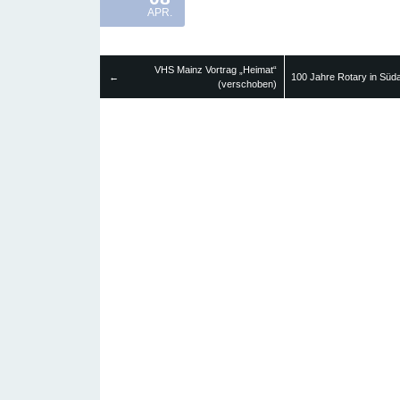
APR.
VHS Mainz Vortrag „Heimat“
←
100 Jahre Rotary in Süda
(verschoben)