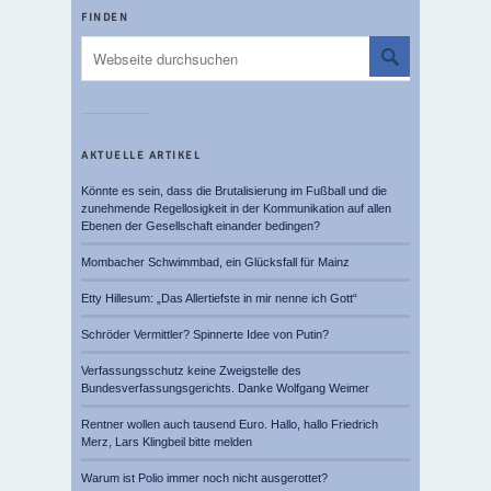
FINDEN
AKTUELLE ARTIKEL
Könnte es sein, dass die Brutalisierung im Fußball und die
zunehmende Regellosigkeit in der Kommunikation auf allen
Ebenen der Gesellschaft einander bedingen?
Mombacher Schwimmbad, ein Glücksfall für Mainz
Etty Hillesum: „Das Allertiefste in mir nenne ich Gott“
Schröder Vermittler? Spinnerte Idee von Putin?
Verfassungsschutz keine Zweigstelle des
Bundesverfassungsgerichts. Danke Wolfgang Weimer
Rentner wollen auch tausend Euro. Hallo, hallo Friedrich
Merz, Lars Klingbeil bitte melden
Warum ist Polio immer noch nicht ausgerottet?