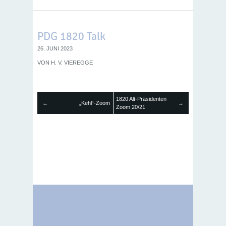
PDG 1820 Talk
26. JUNI 2023
VON
H. V. VIEREGGE
1820 Alt-Präsidenten
←
„Kehl“-Zoom
→
Zoom 20/21