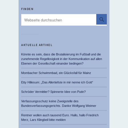
FINDEN
AKTUELLE ARTIKEL
Könnte es sein, dass die Brutalisierung im Fußball und die
zunehmende Regellosigkeit in der Kommunikation auf allen
Ebenen der Gesellschaft einander bedingen?
Mombacher Schwimmbad, ein Glücksfall für Mainz
Etty Hillesum: „Das Allertiefste in mir nenne ich Gott“
Schröder Vermittler? Spinnerte Idee von Putin?
Verfassungsschutz keine Zweigstelle des
Bundesverfassungsgerichts. Danke Wolfgang Weimer
Rentner wollen auch tausend Euro. Hallo, hallo Friedrich
Merz, Lars Klingbeil bitte melden