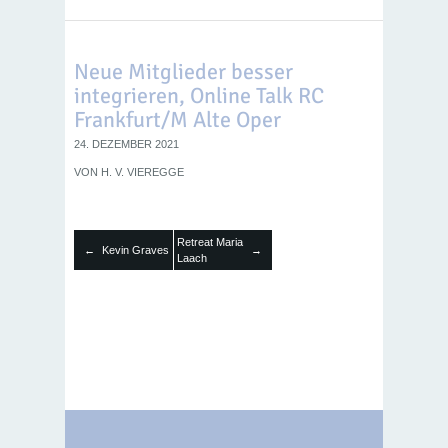
Neue Mitglieder besser
integrieren, Online Talk RC
Frankfurt/M Alte Oper
24. DEZEMBER 2021
VON
H. V. VIEREGGE
Retreat Maria
Kevin Graves
←
→
Laach