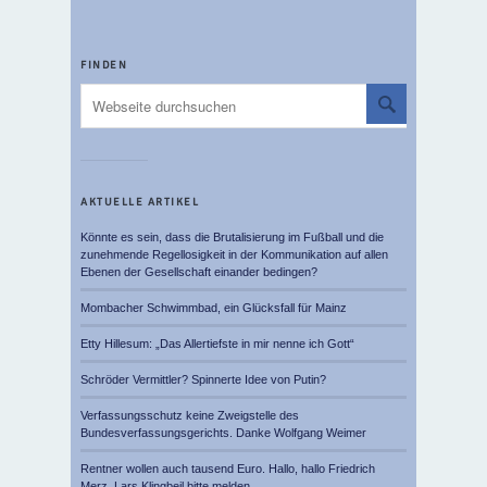
FINDEN
AKTUELLE ARTIKEL
Könnte es sein, dass die Brutalisierung im Fußball und die
zunehmende Regellosigkeit in der Kommunikation auf allen
Ebenen der Gesellschaft einander bedingen?
Mombacher Schwimmbad, ein Glücksfall für Mainz
Etty Hillesum: „Das Allertiefste in mir nenne ich Gott“
Schröder Vermittler? Spinnerte Idee von Putin?
Verfassungsschutz keine Zweigstelle des
Bundesverfassungsgerichts. Danke Wolfgang Weimer
Rentner wollen auch tausend Euro. Hallo, hallo Friedrich
Merz, Lars Klingbeil bitte melden