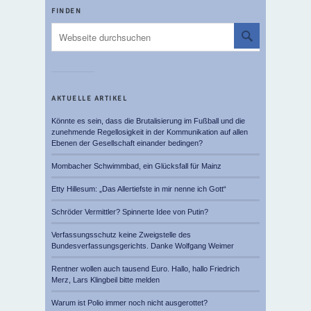
FINDEN
AKTUELLE ARTIKEL
Könnte es sein, dass die Brutalisierung im Fußball und die
zunehmende Regellosigkeit in der Kommunikation auf allen
Ebenen der Gesellschaft einander bedingen?
Mombacher Schwimmbad, ein Glücksfall für Mainz
Etty Hillesum: „Das Allertiefste in mir nenne ich Gott“
Schröder Vermittler? Spinnerte Idee von Putin?
Verfassungsschutz keine Zweigstelle des
Bundesverfassungsgerichts. Danke Wolfgang Weimer
Rentner wollen auch tausend Euro. Hallo, hallo Friedrich
Merz, Lars Klingbeil bitte melden
Warum ist Polio immer noch nicht ausgerottet?